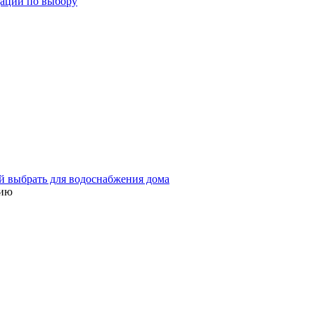
дации по выбору
ой выбрать для водоснабжения дома
цию