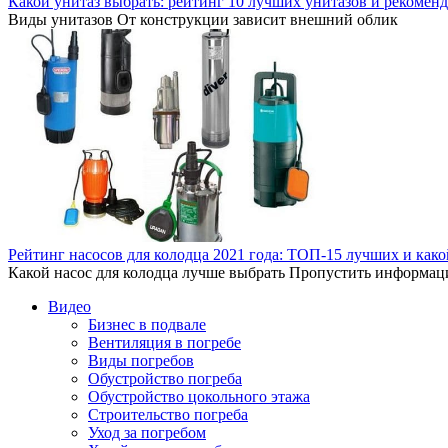
Какой унитаз выбрать: рейтинг 10 лучших унитазов и рекомен
Виды унитазов От конструкции зависит внешний облик
Рейтинг насосов для колодца 2021 года: ТОП-15 лучших и как
Какой насос для колодца лучше выбрать Пропустить информа
Видео
Бизнес в подвале
Вентиляция в погребе
Виды погребов
Обустройство погреба
Обустройство цокольного этажа
Строительство погреба
Уход за погребом