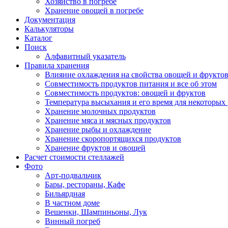
Хозяйство в погребе
Хранение овощей в погребе
Документация
Калькуляторы
Каталог
Поиск
Алфавитный указатель
Правила хранения
Влияние охлаждения на свойства овощей и фрукто
Совместимость продуктов питания и все об этом
Совместимость продуктов: овощей и фруктов
Температура высыхания и его время для некоторых
Хранение молочных продуктов
Хранение мяса и мясных продуктов
Хранение рыбы и охлаждение
Хранение скоропортящихся продуктов
Хранение фруктов и овощей
Расчет стоимости стеллажей
Фото
Арт-подвальчик
Бары, рестораны, Кафе
Бильярдная
В частном доме
Вешенки, Шампиньоны, Лук
Винный погреб