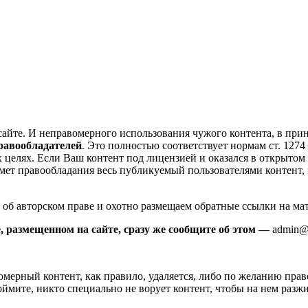
 сайте. И неправомерного использования чужого контента, в пр
равообладателей
. Это полностью соответствует нормам ст. 127
лях. Если Ваш контент под лицензией и оказался в открытом д
редмет правообладания весь публикуемый пользователями контент, 
н об авторском праве и охотно размещаем обратные ссылки на мат
 размещенном на сайте, сразу же сообщите об этом —
admin@
мерный контент, как правило, удаляется, либо по желанию прав
оймите, никто специально не ворует контент, чтобы на нем разж