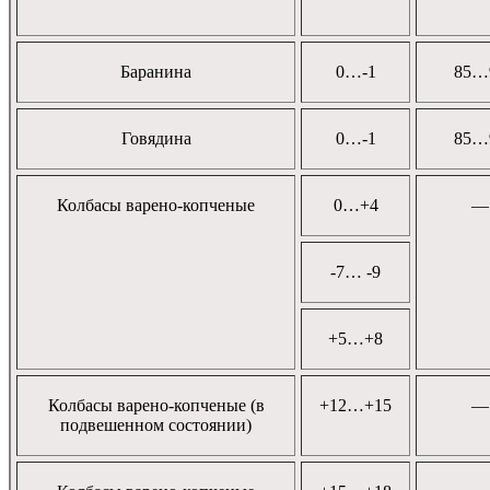
Баранина
0…-1
85…
Говядина
0…-1
85…
Колбасы варено-копченые
0…+4
—
-7… -9
+5…+8
Колбасы варено-копченые (в
+12…+15
—
подвешенном состоянии)