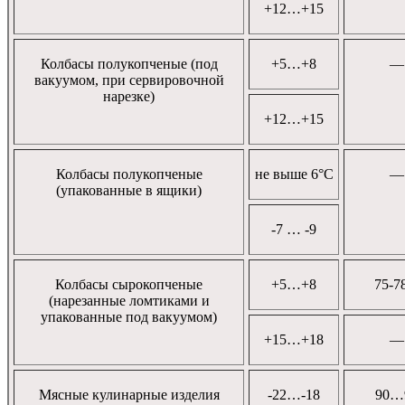
+12…+15
Колбасы полукопченые (под
+5…+8
—
вакуумом, при сервировочной
нарезке)
+12…+15
Колбасы полукопченые
не выше 6°C
—
(упакованные в ящики)
-7 … -9
Колбасы сырокопченые
+5…+8
75-7
(нарезанные ломтиками и
упакованные под вакуумом)
+15…+18
—
Мясные кулинарные изделия
-22…-18
90…