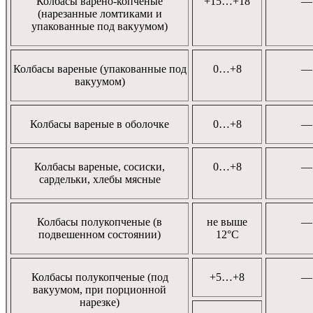
Колбасы варено-копченые
+15…+18
—
(нарезанные ломтиками и
упакованные под вакуумом)
Колбасы вареные (упакованные под
0…+8
—
вакуумом)
Колбасы вареные в оболочке
0…+8
—
Колбасы вареные, сосиски,
0…+8
—
сардельки, хлебы мясные
Колбасы полукопченые (в
не выше
—
подвешенном состоянии)
12°C
Колбасы полукопченые (под
+5…+8
—
вакуумом, при порционной
нарезке)