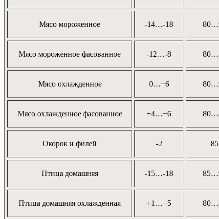
Мясо мороженное
-14…-18
80…
Мясо мороженное фасованное
-12…-8
80…
Мясо охлажденное
0…+6
80…
Мясо охлажденное фасованное
+4…+6
80…
Окорок и филей
-2
85
Птица домашняя
-15…-18
85…
Птица домашняя охлажденная
+1…+5
80…