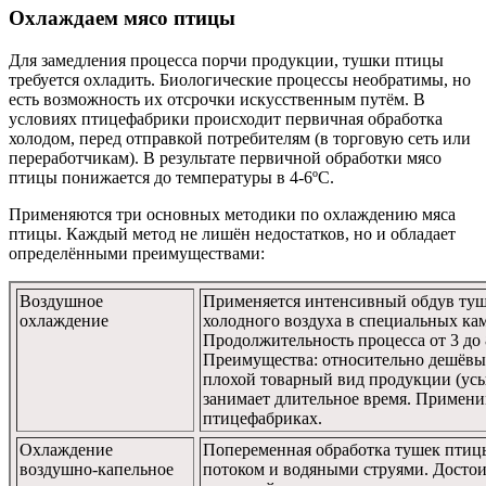
Охлаждаем мясо птицы
Для замедления процесса порчи продукции, тушки птицы
требуется охладить. Биологические процессы необратимы, но
есть возможность их отсрочки искусственным путём. В
условиях птицефабрики происходит первичная обработка
холодом, перед отправкой потребителям (в торговую сеть или
переработчикам). В результате первичной обработки мясо
птицы понижается до температуры в 4-6ºС.
Применяются три основных методики по охлаждению мяса
птицы. Каждый метод не лишён недостатков, но и обладает
определёнными преимуществами:
Воздушное
Применяется интенсивный обдув ту
охлаждение
холодного воздуха в специальных кам
Продолжительность процесса от 3 до 
Преимущества: относительно дешёвый
плохой товарный вид продукции (усых
занимает длительное время. Примен
птицефабриках.
Охлаждение
Попеременная обработка тушек пти
воздушно-капельное
потоком и водяными струями. Достои