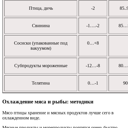
Птица, дичь
-2
85..
Свинина
-1….-2
85…
Сосиски (упакованные под
0…+8
вакуумом)
Субпродукты мороженные
-12…-8
80…
Телятина
0…-1
90
Охлаждение мяса и рыбы: методики
Мясо птицы хранение и мясных продуктов лучше сего в
охлажденном виде.
Мясные продукты и морепродукты портятся очень быстро,